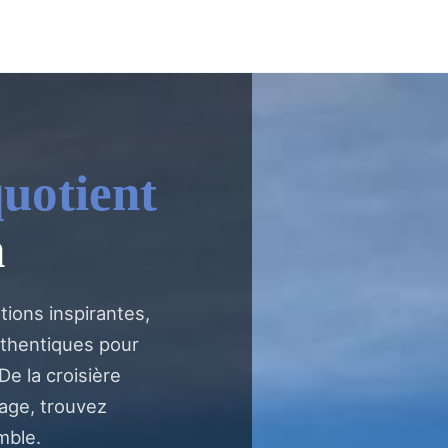
uotient
n
ions inspirantes,
uthentiques pour
e la croisière
age, trouvez
mble.