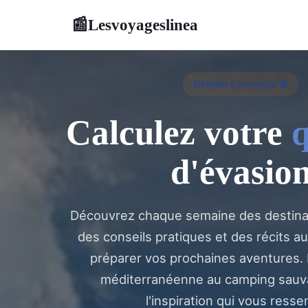
Lesvoyageslinea
📰
Demain s'aventure 🚀
Calculez votre
q
d'évasio
Découvrez chaque semaine des destinat
des conseils pratiques et des récits a
préparer vos prochaines aventures. D
méditerranéenne au camping sauv
l'inspiration qui vous resse