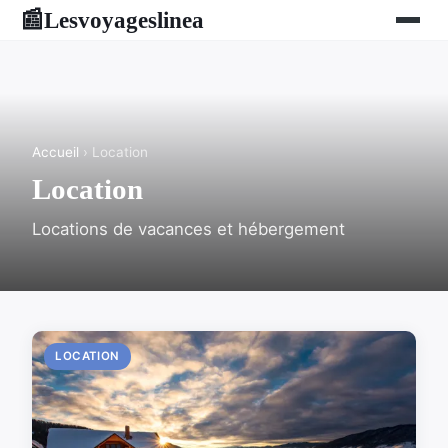
Lesvoyageslinea
📰
Accueil
› Location
Location
Locations de vacances et hébergement
LOCATION