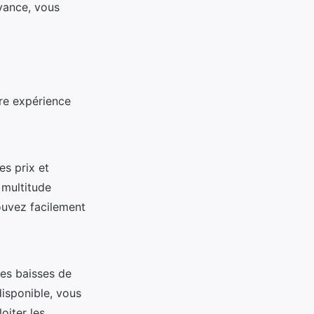
avance, vous
re expérience
es prix et
 multitude
pouvez facilement
es baisses de
isponible, vous
oiter les