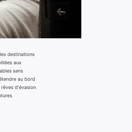
des destinations
illées aux
ables sans
détendre au bord
s rêves d'évasion
ntures