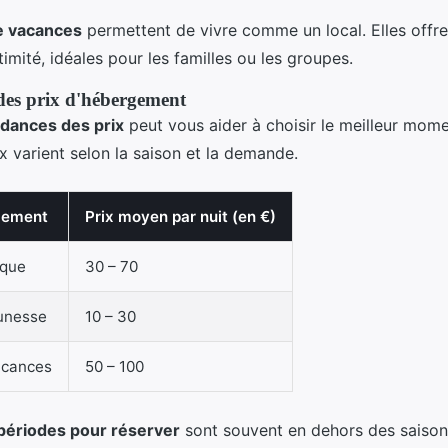
e vacances
permettent de vivre comme un local. Elles offre
timité, idéales pour les familles ou les groupes.
es prix d'hébergement
dances des prix
peut vous aider à choisir le meilleur mom
ix varient selon la saison et la demande.
gement
Prix moyen par nuit (en €)
ique
30 – 70
unesse
10 – 30
acances
50 – 100
périodes pour réserver
sont souvent en dehors des saisons