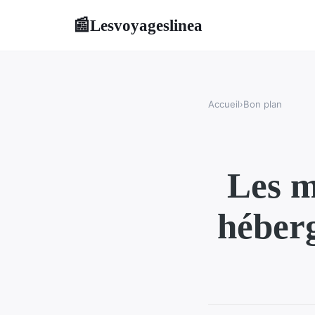
Lesvoyageslinea
📰
Accueil
›
Bon plan
Les m
héber