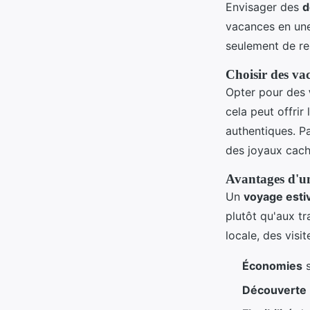
Envisager des
d
vacances en un
seulement de res
Choisir des va
Opter pour des
cela peut offrir
authentiques. P
des joyaux cach
Avantages d'un
Un
voyage estiv
plutôt qu'aux t
locale, des visi
Économies
s
Découverte