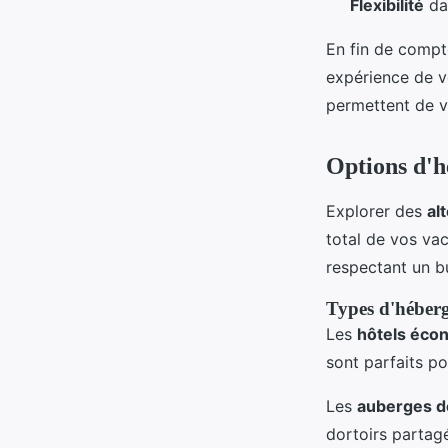
Flexibilité
dan
En fin de compt
expérience de vo
permettent de v
Options d'
Explorer des
al
total de vos va
respectant un b
Types d'héber
Les
hôtels éco
sont parfaits p
Les
auberges d
dortoirs partag