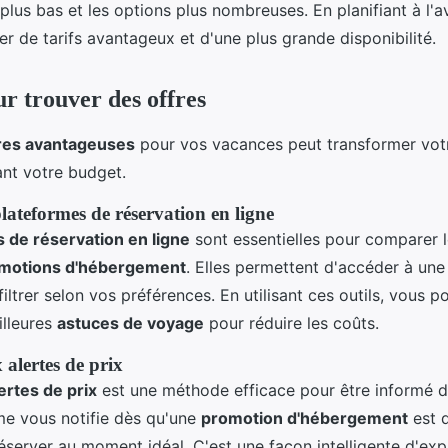
 plus bas et les options plus nombreuses. En planifiant à l'
r de tarifs avantageux et d'une plus grande disponibilité.
ur trouver des offres
res avantageuses
pour vos vacances peut transformer vot
ant votre budget.
plateformes de réservation en ligne
 de réservation en ligne
sont essentielles pour comparer l
motions d'hébergement
. Elles permettent d'accéder à une
filtrer selon vos préférences. En utilisant ces outils, vous 
illeures
astuces de voyage
pour réduire les coûts.
 alertes de prix
ertes de prix
est une méthode efficace pour être informé d
ème vous notifie dès qu'une
promotion d'hébergement
est d
server au moment idéal. C'est une façon intelligente d'expl