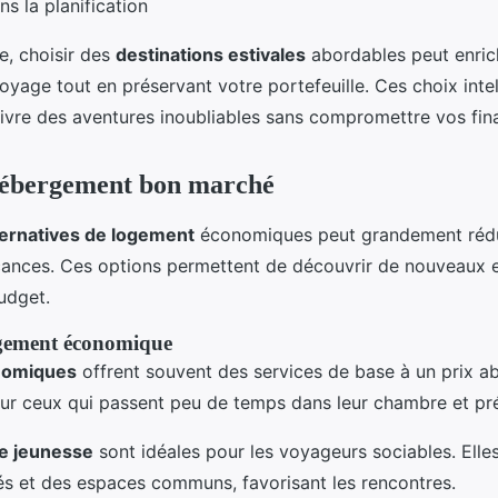
s la planification
e, choisir des
destinations estivales
abordables peut enrich
yage tout en préservant votre portefeuille. Ces choix intel
ivre des aventures inoubliables sans compromettre vos fin
hébergement bon marché
ternatives de logement
économiques peut grandement rédu
cances. Ces options permettent de découvrir de nouveaux e
udget.
gement économique
nomiques
offrent souvent des services de base à un prix ab
our ceux qui passent peu de temps dans leur chambre et pré
e jeunesse
sont idéales pour les voyageurs sociables. Ell
és et des espaces communs, favorisant les rencontres.