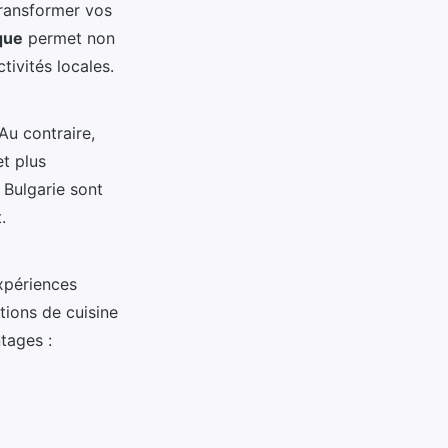
transformer vos
que
permet non
ivités locales.
 Au contraire,
et plus
 Bulgarie sont
.
xpériences
tions de cuisine
ntages :