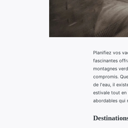
Planifiez vos v
fascinantes off
montagnes verdo
compromis. Que 
de l'eau, il exi
estivale tout e
abordables qui r
Destination