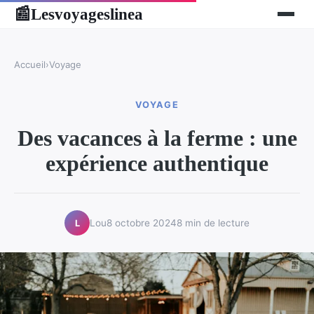
Lesvoyageslinea
📰
Accueil
›
Voyage
VOYAGE
Des vacances à la ferme : une
expérience authentique
Lou
8 octobre 2024
8 min de lecture
L